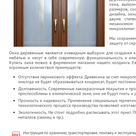
окна, выпол
размеров, со
дизайна, окн
двумя степе
механизмом 
микроклимат 
Мы сохраняем
защиту от ск
Окна деревянные являются очевидным выбором для создания ко
мебелью и несут в себе современную функциональность и кла
Купить окна можно в фирменном магазине нашего холдинга. Е
огромным количеством преимуществ:
Отсутствие парникового эффекта. Древесина за счет микроп
никогда не будет образовываться конденсат, будет постоянн
Долговечность. Современные лакокрасочные покрытия и проп
приспособлены к климатической зоне, они не будут гнить и
Прочность и надежность. Применение специальных герметич
технологического процесса производства позволяют изготав
Экологичность. Не стоит подробно расписывать этот пункт. 
металлов (свинец и пр.).
Инструкция по хранению, транспортировке, монтажу и эксплуат