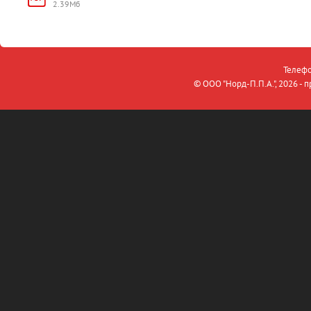
2.39Мб
Телефо
© OOO "Норд-П.П.А.", 2026 -