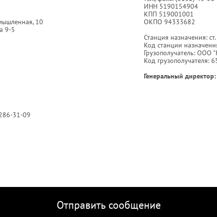
ИНН
5190154904
КПП
519001001
омышленная, 10
ОКПО 94333682
а 9-5
Станция назначения: ст
Код станции назначени
Грузополучатель: ООО "
Код грузополучателя: 6
Генеральный директор:
-286-31-09
Отправить сообщение