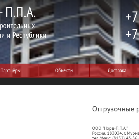
 П.П.А.
+7
троительных
+7
ии и Республики
Партнёры
Объекты
Доставка
Отгрузочные 
ООО "Норд-П.П.А."
Россия, 183034, г. Мурм
тел./
факс: (8152) 43-56