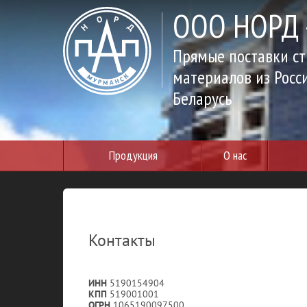
ООО НОРД -
Прямые поставки с
материалов из Росс
Беларусь
Продукция
О нас
Контакты
ИНН
5190154904
КПП
519001001
ОГРН
1065190097500