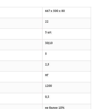
667 x 500 x 80
22
3 шт.
30|10
5
2,5
НГ
1200
0,3
не более 10%