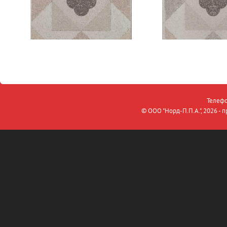
Телефо
© OOO "Норд-П.П.А.", 2026 -