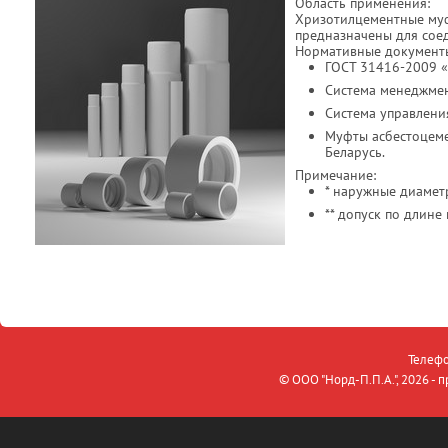
Область применения:
Хризотилцементные му
предназначены для сое
Нормативные документ
ГОСТ 31416-2009 «
Система менеджмен
Система управлени
Муфты асбестоцеме
Беларусь.
Примечание:
* наружные диамет
** допуск по длин
Телефо
© OOO "Норд-П.П.А.", 2026 -