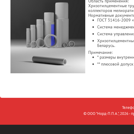
Область применения:
Хризотилцементные тру
коллекторов мелиоратив
Нормативные документ
ГОСТ 31416-2009 «
Система менеджмен
Система управлени
Хризотилцементные
Беларусь.
Примечание:
* размеры внутрен
** плюсовой допус
Телефо
© OOO "Норд-П.П.А.", 2026 -