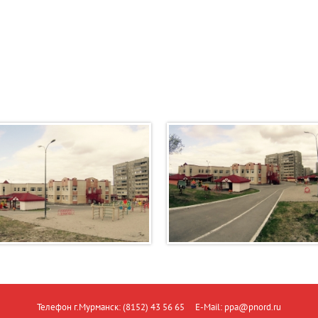
Телефон г.Мурманск: (8152) 43 56 65 E-Mail: ppa@pnord.ru